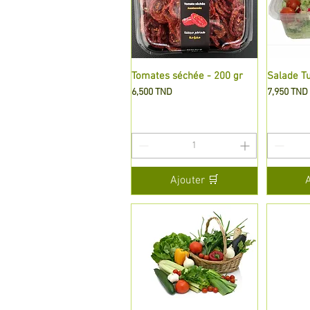
Tomates séchée - 200 gr
Aperçu rapide
Salade Tu
A
Prix
Prix
6,500 TND
7,950 TND
Ajouter 🛒