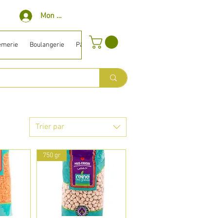
Mon compte
èmerie
Boulangerie
Pâtisserie
Surgelé
Bio ⎹ Diet
Entretien
Trier par
750 gr