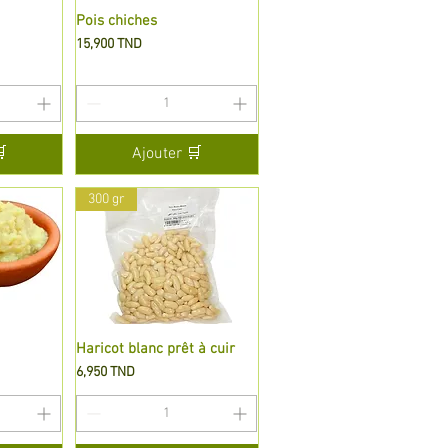
de
Pois chiches
Aperçu rapide
Prix
15,900 TND

Ajouter 🛒
300 gr
de
Haricot blanc prêt à cuir
Aperçu rapide
Prix
6,950 TND