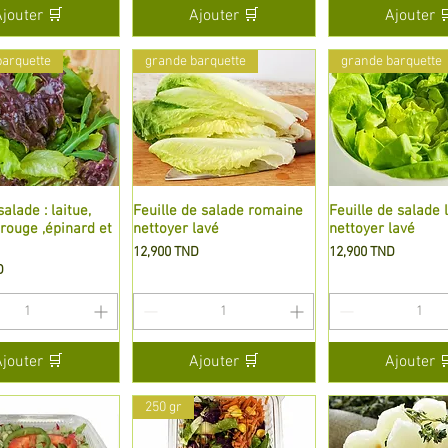
Ajouter 🛒
Ajouter 🛒
Ajouter 
barquette
grande barquette
grande barquette
alade : laitue,
perçu rapide
Feuille de salade romaine
Aperçu rapide
Feuille de salade 
Aperçu rapi
rouge ,épinard et
nettoyer lavé
nettoyer lavé
Prix
Prix
12,900 TND
12,900 TND
D
Ajouter 🛒
Ajouter 🛒
Ajouter 
250 gr