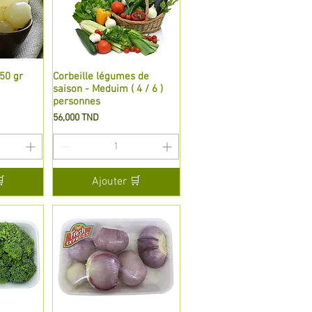
50 gr
de
Corbeille légumes de
Aperçu rapide
saison - Meduim ( 4 / 6 )
personnes
Prix
56,000 TND

Ajouter 🛒