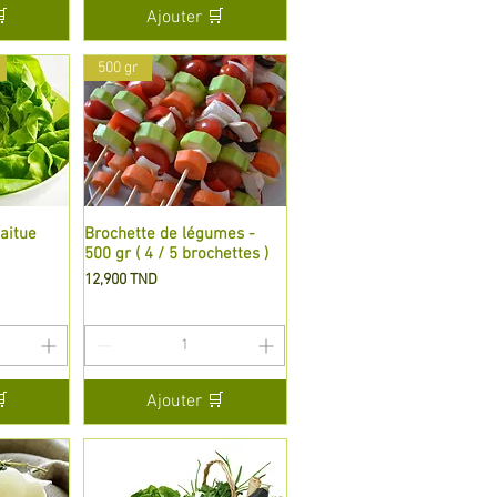

Ajouter 🛒
500 gr
laitue
de
Brochette de légumes -
Aperçu rapide
500 gr ( 4 / 5 brochettes )
Prix
12,900 TND

Ajouter 🛒