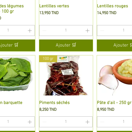
des légumes
perçu rapide
Lentilles vertes
Aperçu rapide
Lentilles rouges
Aperçu rapi
 100 gr
Prix
Prix
13,950 TND
14,950 TND
D
Ajouter 🛒
Ajouter 🛒
Ajouter 
100 gr
n barquette
perçu rapide
Piments séchés
Aperçu rapide
Pâte d'ail - 250 gr
Aperçu rapi
Prix
Prix
8,250 TND
8,950 TND