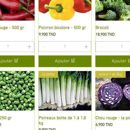
uge - 500 gr
perçu rapide
Poivron bicolore - 500 gr
Aperçu rapide
Brocoli
Aperçu rapi
Prix
Prix
9,900 TND
18,900 TND
Ajouter 🛒
Ajouter 🛒
Ajouter 
la botte
entre 1 et 2kg
250 gr
perçu rapide
Poireaux botte de 1 à 1.8
Aperçu rapide
Chou rouge - la pi
Aperçu rapi
kg
Prix
D
6,900 TND
Prix