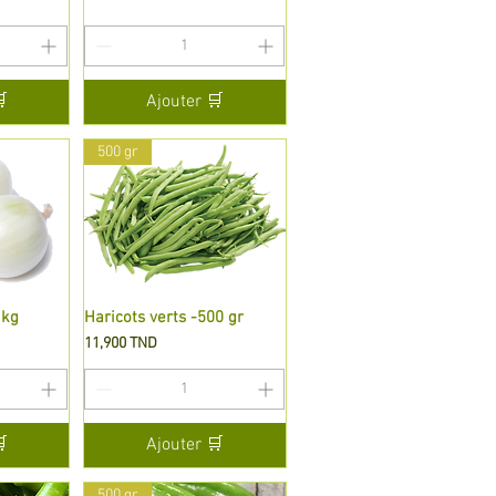

Ajouter 🛒
500 gr
1kg
de
Haricots verts -500 gr
Aperçu rapide
Prix
11,900 TND

Ajouter 🛒
500 gr