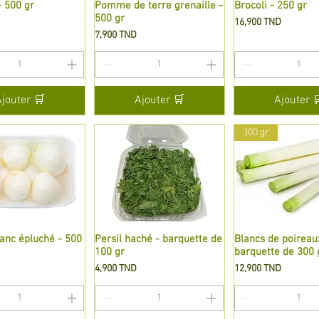
- 500 gr
perçu rapide
Pomme de terre grenaille -
Aperçu rapide
Brocoli - 250 gr
Aperçu rapi
500 gr
Prix
16,900 TND
Prix
7,900 TND
Ajouter 🛒
Ajouter 🛒
Ajouter 
300 gr
anc épluché - 500
perçu rapide
Persil haché - barquette de
Aperçu rapide
Blancs de poireau
Aperçu rapi
100 gr
barquette de 300 
Prix
Prix
4,900 TND
12,900 TND