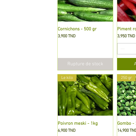
Cornichons - 500 gr
Aperçu rapide
Piment ro
A
Prix
Prix
3,900 TND
3,950 TND
Rupture de stock
Le kilo
250 gr
Poivron meski - 1kg
Aperçu rapide
Gombo - 
A
Prix
Prix
6,900 TND
14,900 TN