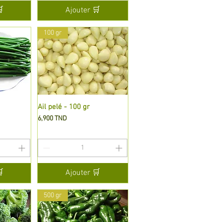

Ajouter 🛒
100 gr
de
Ail pelé - 100 gr
Aperçu rapide
Prix
6,900 TND

Ajouter 🛒
500 gr