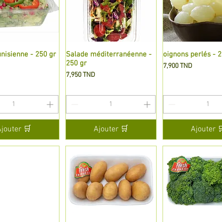
nisienne - 250 gr
perçu rapide
Salade méditerranéenne -
Aperçu rapide
oignons perlés - 2
Aperçu rapi
250 gr
Prix
7,900 TND
Prix
7,950 TND
Ajouter 🛒
Ajouter 🛒
Ajouter 