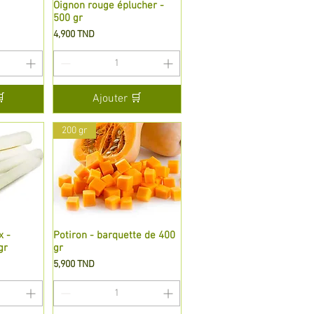
de
Oignon rouge éplucher -
Aperçu rapide
500 gr
Prix
4,900 TND

Ajouter 🛒
200 gr
x -
de
Potiron - barquette de 400
Aperçu rapide
gr
gr
Prix
5,900 TND