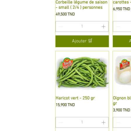
Corbeille légume de saison
Aperçu rapide
carottes 
A
- small ( 2/4 ) personnes
Prix
6,950 TND
Prix
49,500 TND
Ajouter 🛒
Haricot vert - 250 gr
Aperçu rapide
Oignon bl
A
gr
Prix
15,900 TND
Prix
3,900 TND