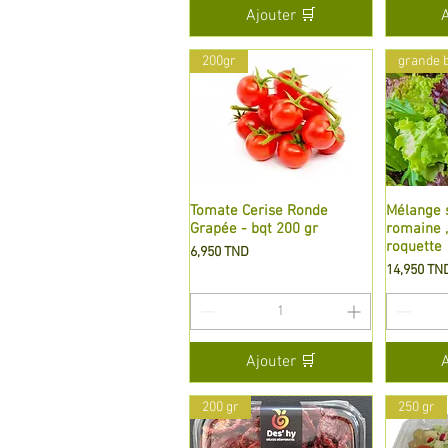
Ajouter 🛒
200gr
grande 
Tomate Cerise Ronde
Aperçu rapide
Mélange s
A
Grapée - bqt 200 gr
romaine ,
roquette
Prix
6,950 TND
Prix
14,950 TN
Ajouter 🛒
200 gr
250 gr