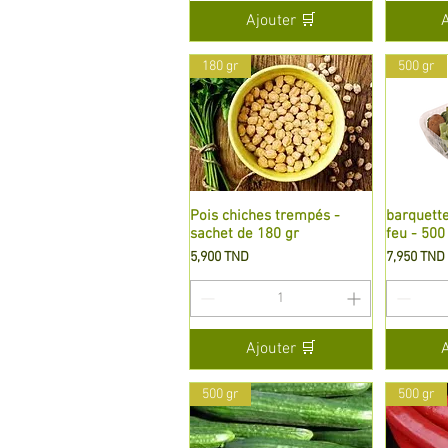
Ajouter 🛒
180 gr
500 gr
Pois chiches trempés -
Aperçu rapide
barquett
A
sachet de 180 gr
feu - 500
Prix
Prix
5,900 TND
7,950 TND
Ajouter 🛒
500 gr
500 gr