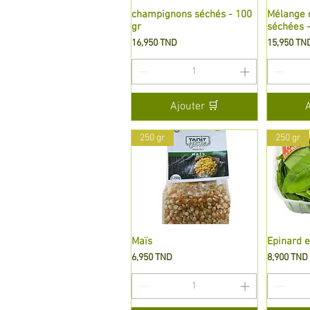
champignons séchés - 100
Aperçu rapide
Mélange 
A
gr
séchées -
Prix
Prix
16,950 TND
15,950 TN
Ajouter 🛒
250 gr
250 gr
Maïs
Aperçu rapide
Epinard e
A
Prix
Prix
6,950 TND
8,900 TND