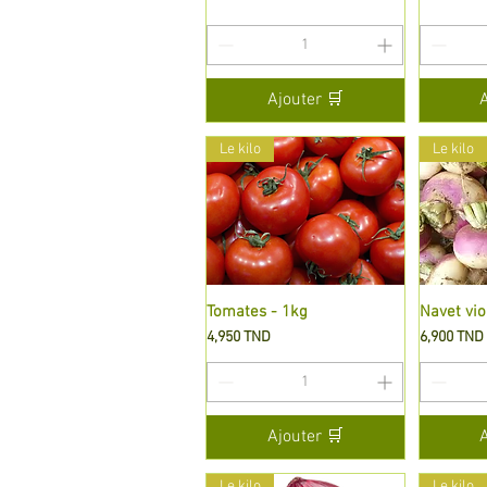
Ajouter 🛒
Le kilo
Le kilo
Tomates - 1kg
Aperçu rapide
Navet vio
A
Prix
Prix
4,950 TND
6,900 TND
Ajouter 🛒
Le kilo
Le kilo