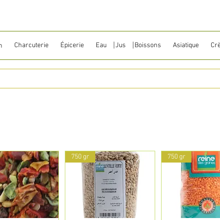
Charcuterie
Épicerie
Eau ⎹ Jus ⎹ Boissons
Asiatique
Cr
n
750 gr
750 gr