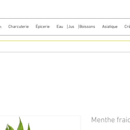
Charcuterie
Épicerie
Eau ⎹ Jus ⎹ Boissons
Asiatique
Cr
n
Menthe frai