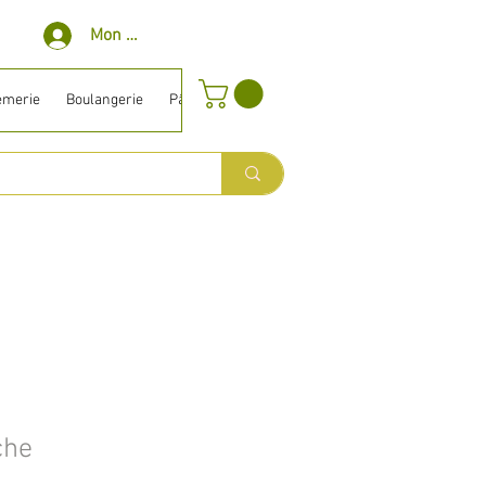
Mon compte
èmerie
Boulangerie
Pâtisserie
Surgelé
Bio ⎹ Diet
Entretien
che