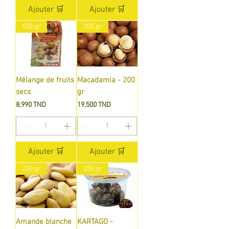
Ajouter 🛒
Ajouter 🛒
100 gr
200 gr
Mélange de fruits
Macadamia - 200
secs
gr
Prix
Prix
8,990 TND
19,500 TND
Ajouter 🛒
Ajouter 🛒
200 gr
250 gr
Amande blanche
KARTAGO -