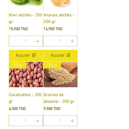
Kiwi séchés - 200
Ananas séchés -
gr
200 gr
Prix
Prix
15,900 TND
14,900 TND
Ajouter 🛒
Ajouter 🛒
200 gr
200 gr
Cacahuétes - 200
Graines de
gr
sésame - 200 gr
Prix
Prix
6,500 TND
9,500 TND