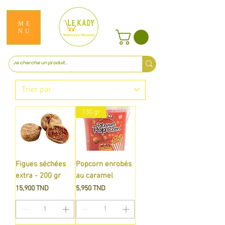
ME
NU
130 gr
Figues séchées
Popcorn enrobés
extra - 200 gr
au caramel
Prix
Prix
15,900 TND
5,950 TND