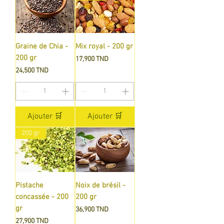
Graine de Chia -
Mix royal - 200 gr
200 gr
Prix
17,900 TND
Prix
24,500 TND
Ajouter 🛒
Ajouter 🛒
200 gr
Pistache
Noix de brésil -
concassée - 200
200 gr
gr
Prix
36,900 TND
Prix
27,900 TND