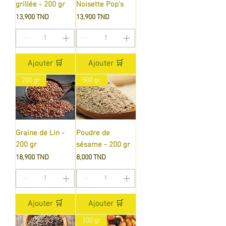
grillée - 200 gr
Noisette Pop's
Prix
Prix
13,900 TND
13,900 TND
Ajouter 🛒
Ajouter 🛒
200 gr
500 gr
Graine de Lin -
Poudre de
200 gr
sésame - 200 gr
Prix
Prix
18,900 TND
8,000 TND
Ajouter 🛒
Ajouter 🛒
200 gr