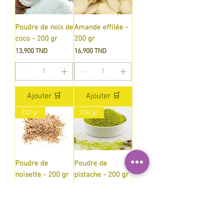
Poudre de noix de
Amande effilée -
coco - 200 gr
200 gr
Prix
Prix
13,900 TND
16,900 TND
Ajouter 🛒
Ajouter 🛒
200 gr
200 gr
Poudre de
Poudre de
noisette - 200 gr
pistache - 200 gr
Prix
Prix
13,900 TND
31,900 TND