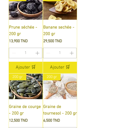
Prune séchée -
Banane sechée -
200 gr
200 gr
Prix
Prix
13,900 TND
29,500 TND
Ajouter 🛒
Ajouter 🛒
200 gr
200 gr
Graine de courge
Graine de
- 200 gr
tournesol - 200 gr
Prix
Prix
12,500 TND
6,500 TND