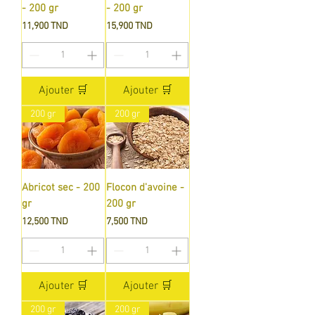
- 200 gr
- 200 gr
Prix
Prix
11,900 TND
15,900 TND
Ajouter 🛒
Ajouter 🛒
200 gr
200 gr
Abricot sec - 200
Flocon d'avoine -
gr
200 gr
Prix
Prix
12,500 TND
7,500 TND
Ajouter 🛒
Ajouter 🛒
200 gr
200 gr