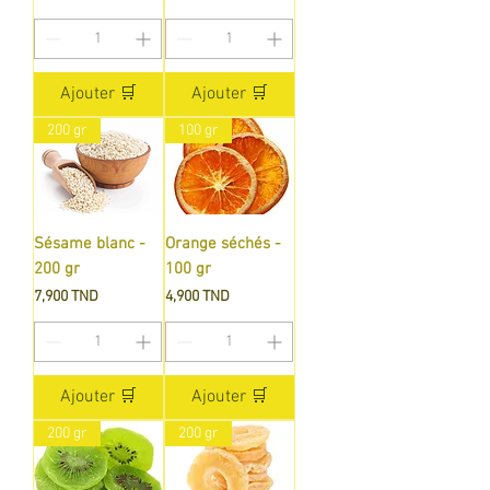
Ajouter 🛒
Ajouter 🛒
200 gr
100 gr
Sésame blanc -
Orange séchés -
200 gr
100 gr
Prix
Prix
7,900 TND
4,900 TND
Ajouter 🛒
Ajouter 🛒
200 gr
200 gr