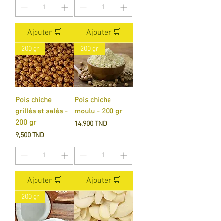
Ajouter 🛒
Ajouter 🛒
200 gr
200 gr
Pois chiche
Pois chiche
grillés et salés -
moulu - 200 gr
200 gr
Prix
14,900 TND
Prix
9,500 TND
Ajouter 🛒
Ajouter 🛒
200 gr