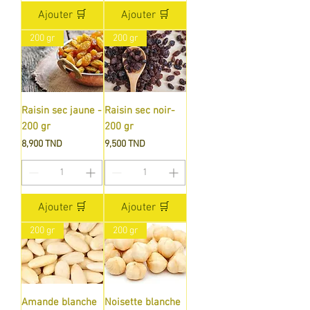
Ajouter 🛒
Ajouter 🛒
200 gr
200 gr
Raisin sec jaune -
Raisin sec noir-
200 gr
200 gr
Prix
Prix
8,900 TND
9,500 TND
Ajouter 🛒
Ajouter 🛒
200 gr
200 gr
Amande blanche
Noisette blanche