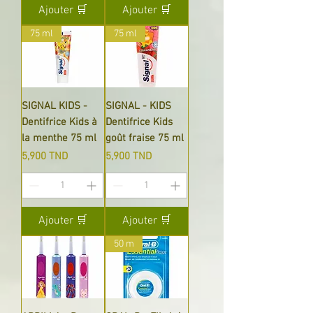
Ajouter 🛒
Ajouter 🛒
75 ml
75 ml
SIGNAL KIDS -
SIGNAL - KIDS
Dentifrice Kids à
Dentifrice Kids
la menthe 75 ml
goût fraise 75 ml
Prix
Prix
5,900 TND
5,900 TND
Ajouter 🛒
Ajouter 🛒
50 m