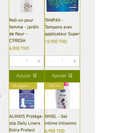
Roll-on pour
TAMPAX -
femme - jardin
Tampons avec
de fleur -
applicateur Super
C'FRESH
Prix
10,900 TND
Prix
6,900 TND
Ajouter 🛒
Ajouter 🛒
le paquet de 16
200 ml
ALWAYS Protège-
NIHEL - Gel
slip Daily Liners
intime Intissimo
Extra Protect
Prix
6,900 TND