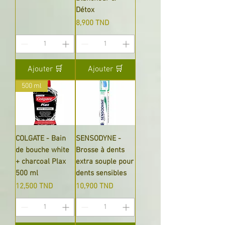
Détox
Prix
8,900 TND
Ajouter 🛒
Ajouter 🛒
500 ml
COLGATE - Bain
SENSODYNE -
de bouche white
Brosse à dents
+ charcoal Plax
extra souple pour
500 ml
dents sensibles
Prix
Prix
12,500 TND
10,900 TND