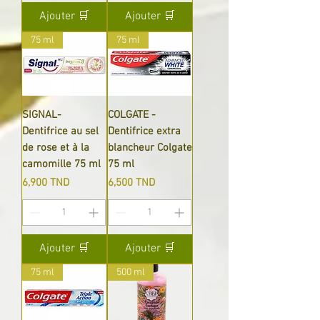
Ajouter 🛒
Ajouter 🛒
75 ml
75 ml
SIGNAL-
COLGATE -
Dentifrice au sel
Dentifrice extra
de rose et à la
blancheur Colgate
camomille 75 ml
75 ml
Prix
Prix
6,900 TND
6,500 TND
Ajouter 🛒
Ajouter 🛒
75 ml
500 ml