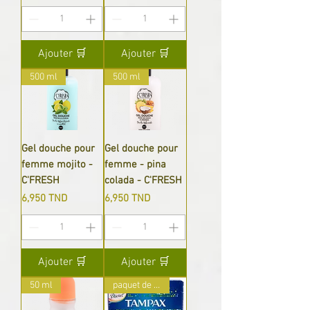
Ajouter 🛒
Ajouter 🛒
500 ml
500 ml
Gel douche pour
Gel douche pour
femme mojito -
femme - pina
C'FRESH
colada - C'FRESH
Prix
Prix
6,950 TND
6,950 TND
Ajouter 🛒
Ajouter 🛒
50 ml
paquet de 12