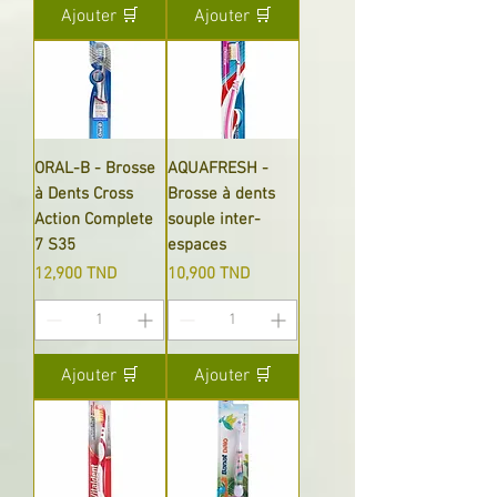
Ajouter 🛒
Ajouter 🛒
ORAL-B - Brosse
AQUAFRESH -
à Dents Cross
Brosse à dents
Action Complete
souple inter-
7 S35
espaces
Prix
Prix
12,900 TND
10,900 TND
Ajouter 🛒
Ajouter 🛒