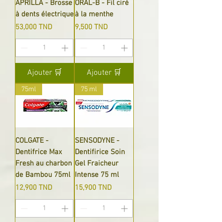
APRILLA - Brosse
ORAL-B - Fil ciré
à dents électrique
à la menthe
Prix
Prix
53,000 TND
9,500 TND
Ajouter 🛒
Ajouter 🛒
75ml
75 ml
COLGATE -
SENSODYNE -
Dentifrice Max
Dentifirice Soin
Fresh au charbon
Gel Fraicheur
de Bambou 75ml
Intense 75 ml
Prix
Prix
12,900 TND
15,900 TND