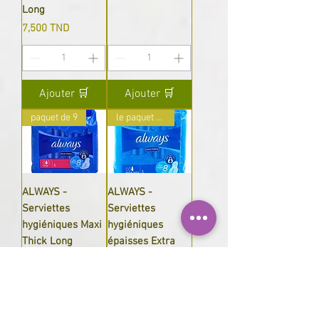
Long
Prix
7,500 TND
Ajouter 🛒
Ajouter 🛒
paquet de 9
le paquet de 8
ALWAYS -
ALWAYS -
Serviettes
Serviettes
hygiéniques Maxi
hygiéniques
Thick Long
épaisses Extra
Long
Prix
5,900 TND
Prix
7,900 TND