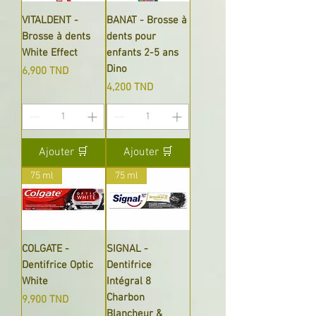
VITALDENT -
BANAT - Brosse à
Brosse à dents
dents pour
White Effect
enfants 2-5 ans
Dino
Prix
6,900 TND
Prix
4,200 TND
Ajouter 🛒
Ajouter 🛒
75 ml
75 ml
COLGATE -
SIGNAL -
Dentifrice Optic
Dentifrice
White
Intégral 8
Charbon
Prix
9,900 TND
Blancheur &