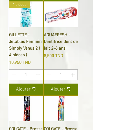
4 pièces
GILLETTE -
AQUAFRESH -
Jetables Feminin
Dentifrice dent de
Simply Venus 2 (
lait 2-6 ans
4 pièces )
Prix
8,500 TND
Prix
10,950 TND
Ajouter 🛒
Ajouter 🛒
COLGATE - Brosse
COLGATE - Brosse