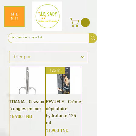
ME
NU
125 ml
TITANIA - Ciseaux
REVUELE - Crème
à ongles en inox
dépilatoire
hydratante 125
Prix
15,900 TND
ml
Prix
11,900 TND