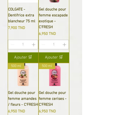
COLGATE -
Gel douche pour
Dentifrice extra
femme escapade
blancheur 75 ml
exotique -
C'FRESH
Prix
7,900 TND
Prix
6,950 TND
Ajouter 🛒
Ajouter 🛒
500 ml
500 ml
Gel douche pour
Gel douche pour
femme amandes
femme cerises -
/ fleurs - C'FRESH
C'FRESH
Prix
Prix
6,950 TND
6,950 TND