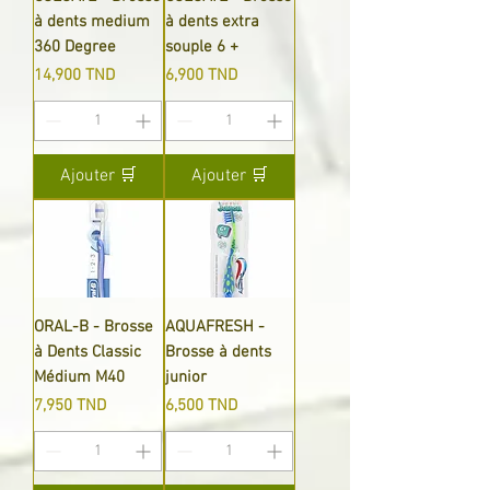
à dents medium
à dents extra
360 ​​Degree
souple 6 +
Prix
Prix
14,900 TND
6,900 TND
Ajouter 🛒
Ajouter 🛒
ORAL-B - Brosse
AQUAFRESH -
à Dents Classic
Brosse à dents
Médium M40
junior
Prix
Prix
7,950 TND
6,500 TND