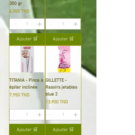
300 gr
Prix
6,500 TND
Ajouter 🛒
Ajouter 🛒
TITANIA - Pince à
GILLETTE -
épiler inclinée
Rasoirs jetables
blue 2
Prix
7,950 TND
Prix
13,900 TND
Ajouter 🛒
Ajouter 🛒