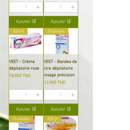
Ajouter 🛒
Ajouter 🛒
100 ml
20 bandes
VEET - Crème
VEET - Bandes de
dépilatoire rose
cire dépilatoire
visage précision
Prix
18,900 TND
Prix
12,900 TND
Ajouter 🛒
Ajouter 🛒
16 bandes
250 gr