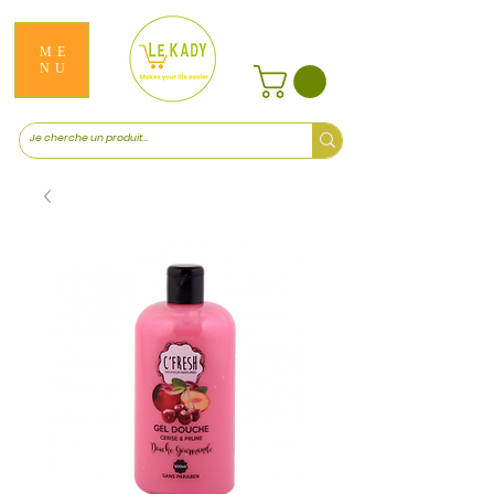
ME
NU