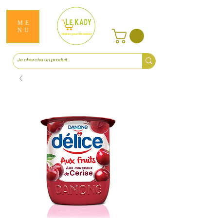
ME
NU