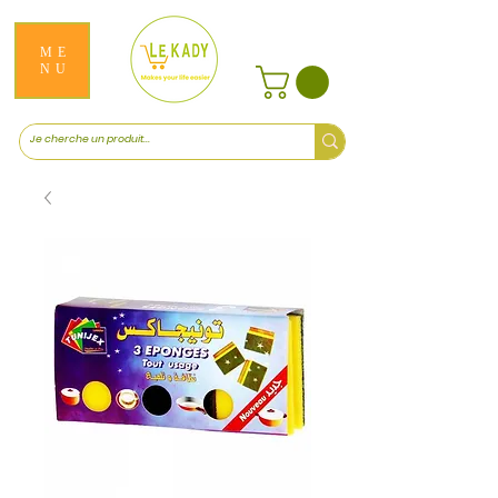
ME
NU