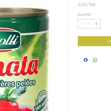
Prix
3,450 TND
Quantité
*
Aj