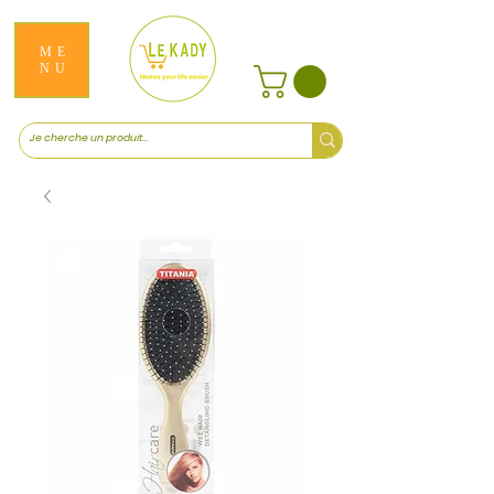
ME
NU