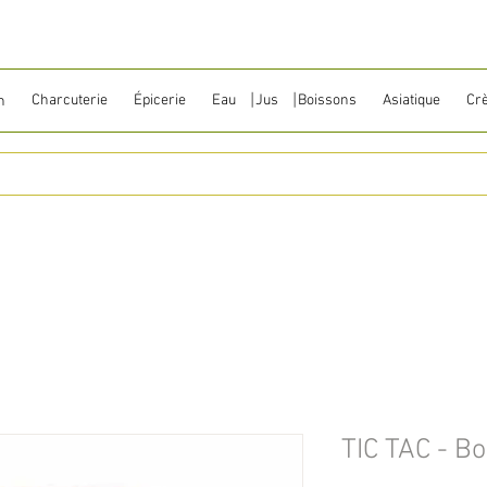
Charcuterie
Épicerie
Eau ⎹ Jus ⎹ Boissons
Asiatique
Cr
n
TIC TAC - B