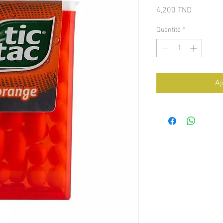
Prix
4,200 TND
Quantité
*
Aj