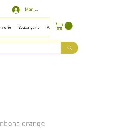
Mon compte
èmerie
Boulangerie
Pâtisserie
Surgelé
Bio ⎹ Diet
Entretien
onbons orange