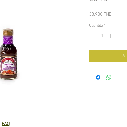
Prix
33,900 TND
Quantité
*
Aj
7
FAQ