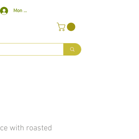
Mon compte
uce with roasted