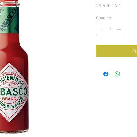
Prix
29,500 TND
Quantité
*
Aj