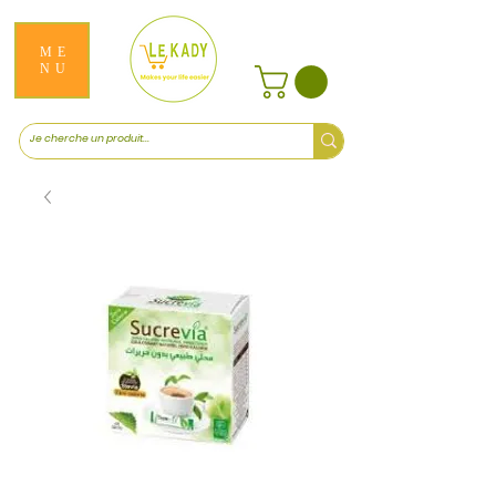
ME
NU