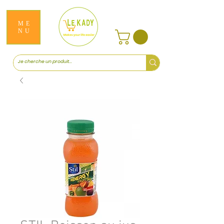
ME
NU