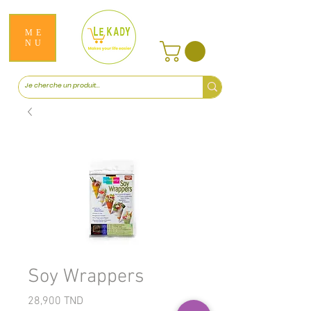
ME
NU
Soy Wrappers
Prix
28,900 TND