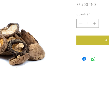
Prix
36,900 TND
Quantité
*
Aj