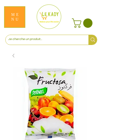
ME
NU