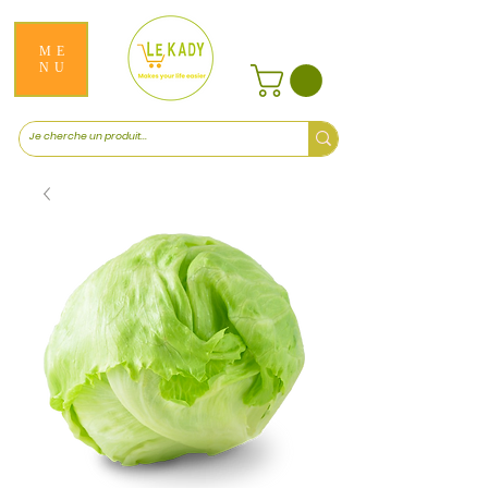
ME
NU