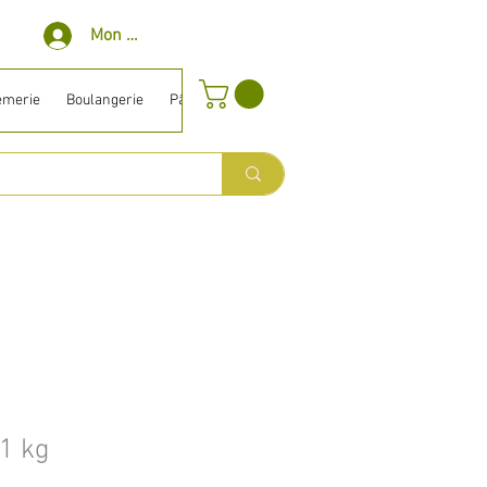
Mon compte
èmerie
Boulangerie
Pâtisserie
Surgelé
Bio ⎹ Diet
Entretien
 1 kg