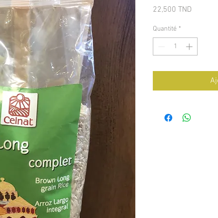
Prix
22,500 TND
Quantité
*
Aj