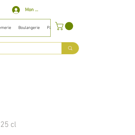
Mon compte
èmerie
Boulangerie
Pâtisserie
Surgelé
Bio ⎹ Diet
Entretien
.25 cl