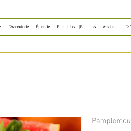
Charcuterie
Épicerie
Eau ⎹ Jus ⎹ Boissons
Asiatique
Cr
n
Pamplemou