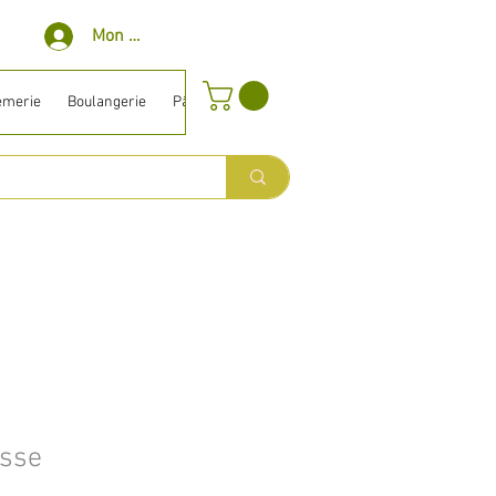
Mon compte
èmerie
Boulangerie
Pâtisserie
Surgelé
Bio ⎹ Diet
Entretien
sse