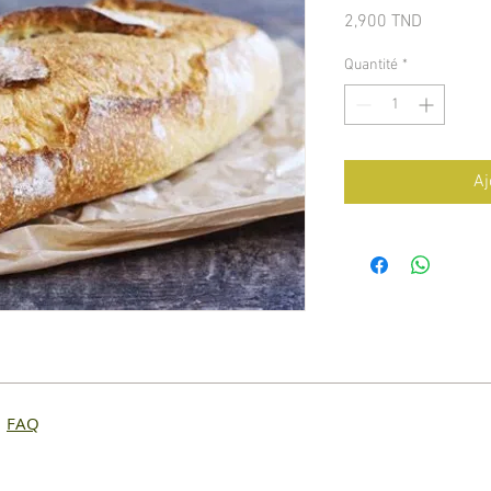
Prix
2,900 TND
Quantité
*
Aj
7
FAQ