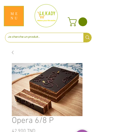
ME
NU
Opera 6/8 P
Prix
42,900 TND