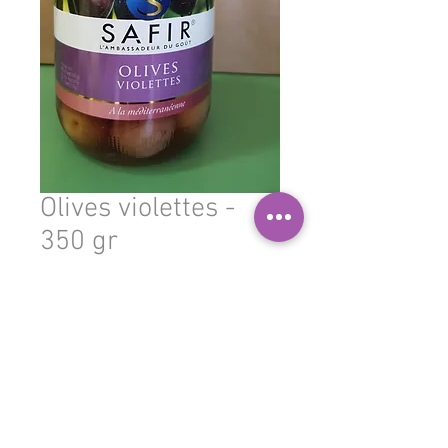
Olives violettes -
350 gr
Prix
8,900 TND
Quantité
*
Ajouter au panier