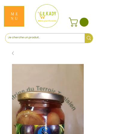
ME
NU