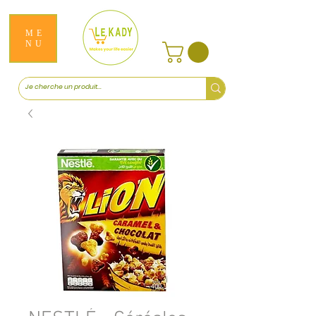
ME
NU