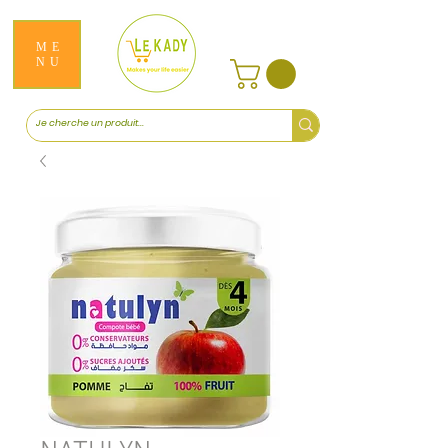
ME
NU