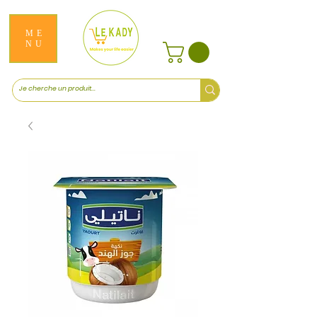
ME
NU