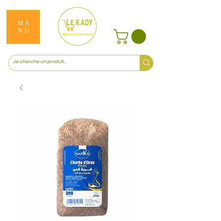
ME
NU