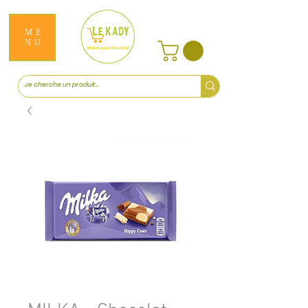
ME
NU