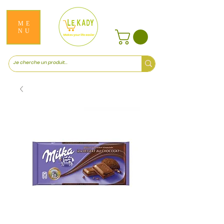
ME
NU