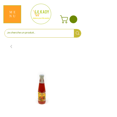
ME
NU