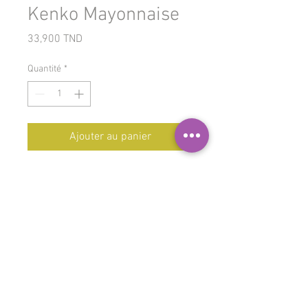
Kenko Mayonnaise
Prix
33,900 TND
Quantité
*
Ajouter au panier
Sa particularité ? Avec un vinaigre
de céréales, elle est plus douce et
moins vinaigrée que la
mayonnaise classique française.
De plus, ses 17% de jaunes d’oeuf
lui donnent une
jolie couleur jaune
et un goût savoureux.