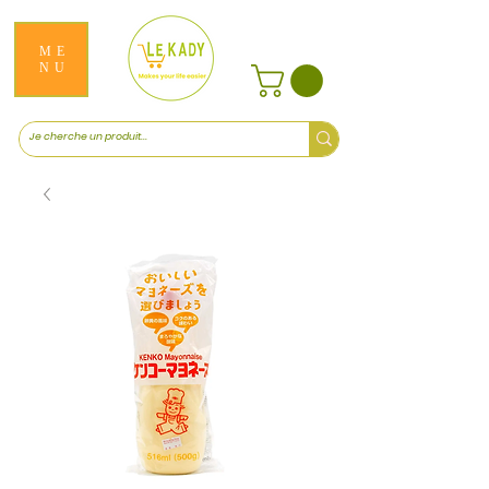
ME
NU