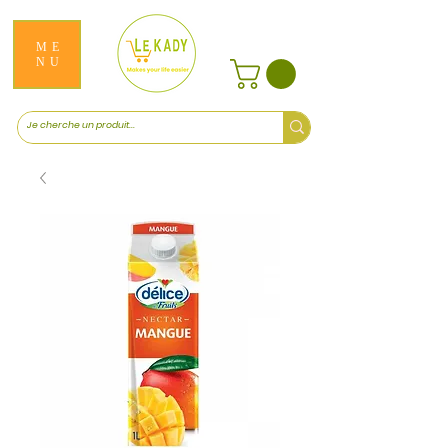
ME
NU