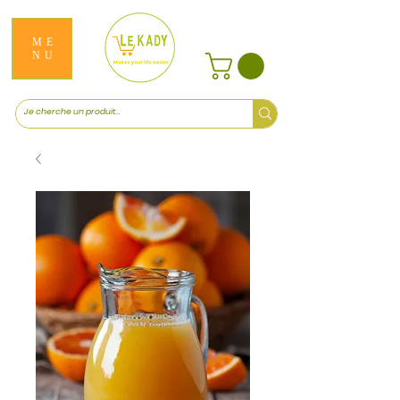
ME
NU