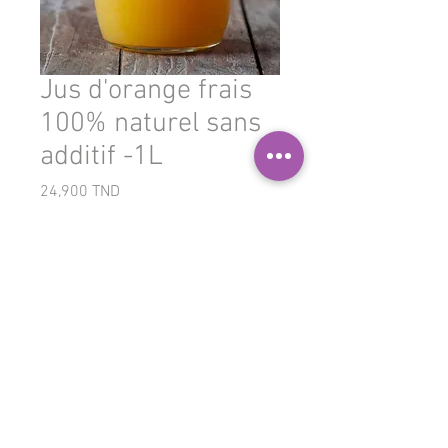
Jus d'orange frais
100% naturel sans
additif -1L
Prix
24,900 TND
Quantité
*
Ajouter au panier
© 2026 Lekady
Contact
+216 25 414 117
FAQ