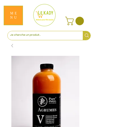
ME
NU