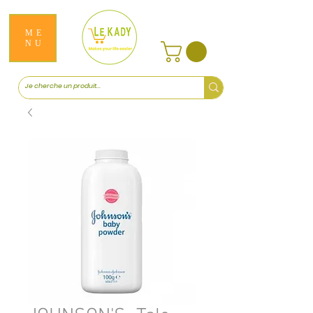
ME
NU