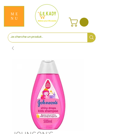
ME
NU