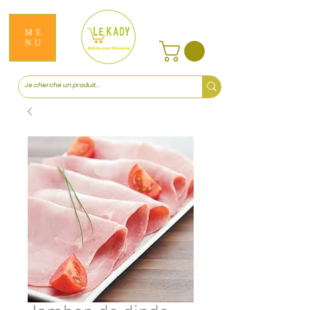
ME
NU