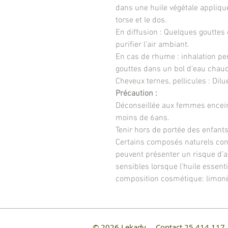
dans une huile végétale appliquer
torse et le dos.
En diffusion : Quelques gouttes 
purifier l’air ambiant.
En cas de rhume : inhalation pen
gouttes dans un bol d’eau chau
Cheveux ternes, pellicules : Dil
Précaution :
Déconseillée aux femmes enceint
moins de 6ans.
Tenir hors de portée des enfants
Certains composés naturels cont
peuvent présenter un risque d’a
sensibles lorsque l’huile essent
composition cosmétique: limon
© 2026 Lekady
Contact 25 414 11