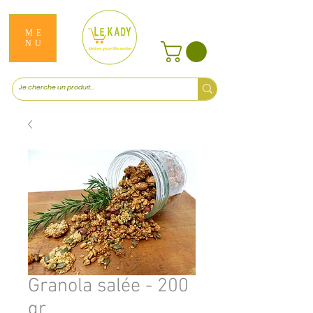
ME
NU
Granola salée - 200
gr