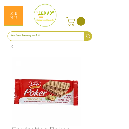
ME
NU