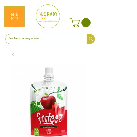
ME
NU