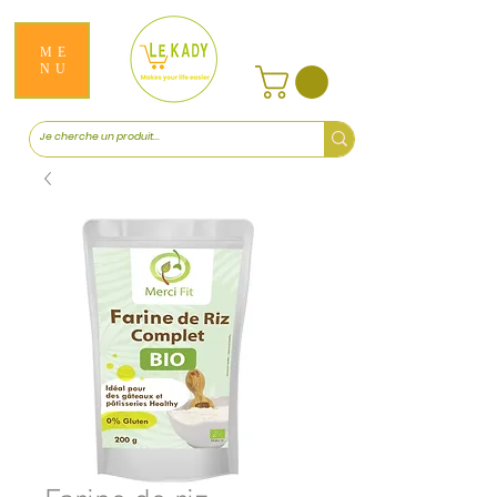
ME
NU