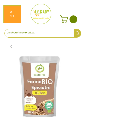
ME
NU