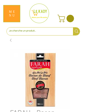
ME
NU