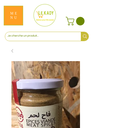
ME
NU