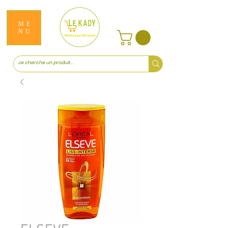
ME
NU