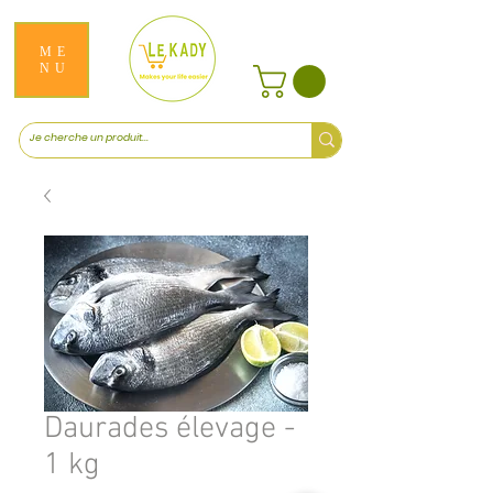
ME
NU
Daurades élevage -
1 kg