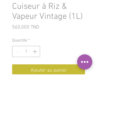
Cuiseur à Riz &
Vapeur Vintage (1L)
Prix
560,000 TND
Quantité
*
Ajouter au panier
Cuiseur à riz électrique
pour une
cuisson parfaite du riz et de
nombreux autres aliments, grâce
à
5 modes de cuisson différents :
riz, sauté, vapeur, chauffage et
mijoteuse.