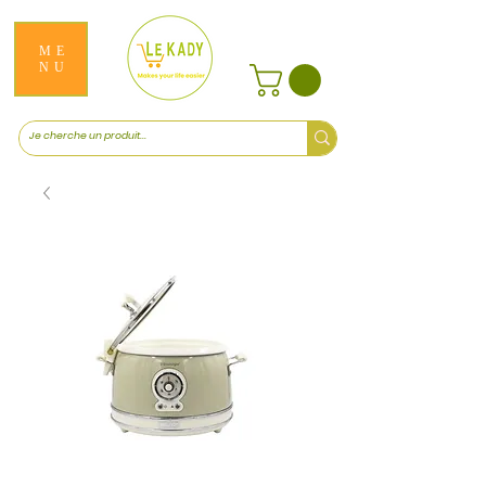
ME
NU